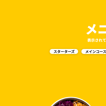
メ
表示され
スターターズ
メインコー