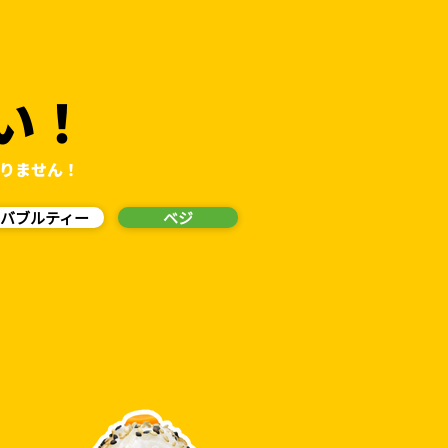
い！
りません！
バブルティー
ベジ